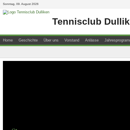
Sonntag, 09. August 2026
Tennisclub Dulli
Home
Geschichte
Über uns
Vorstand
Anlässe
Jahresprogra
Downloads
Junioren
Kontakt
Newsletter
Resultate
Sitemap