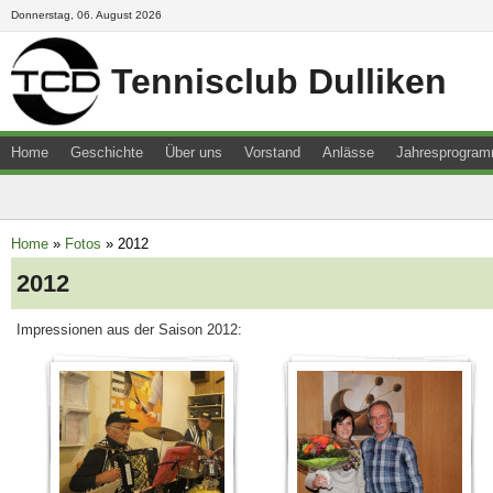
Donnerstag, 06. August 2026
Tennisclub Dulliken
Home
Geschichte
Über uns
Vorstand
Anlässe
Jahresprogra
Downloads
Junioren
Kontakt
Newsletter
Resultate
Sitemap
Home
»
Fotos
»
2012
2012
Impressionen aus der Saison 2012: