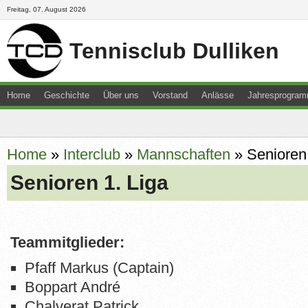
Freitag, 07. August 2026
Tennisclub Dulliken
Home
Geschichte
Über uns
Vorstand
Anlässe
Jahresprogra
Downloads
Junioren
Kontakt
Newsletter
Resultate
Sitemap
Home
»
Interclub
»
Mannschaften
»
Senioren 
Senioren 1. Liga
Teammitglieder:
Pfaff Markus (Captain)
Boppart André
Chalverat Patrick