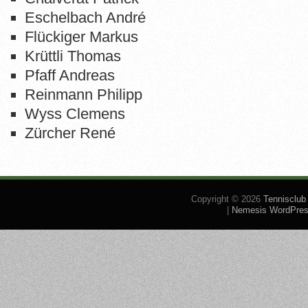
Eschelbach André
Flückiger Markus
Krüttli Thomas
Pfaff Andreas
Reinmann Philipp
Wyss Clemens
Zürcher René
Copyright © 2026
Tennisclub
|
Nemesis WordPre