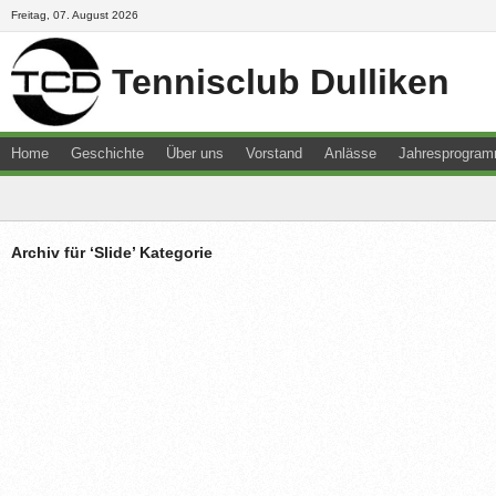
Freitag, 07. August 2026
Tennisclub Dulliken
Home
Geschichte
Über uns
Vorstand
Anlässe
Jahresprogra
Downloads
Junioren
Kontakt
Newsletter
Resultate
Sitemap
Archiv für ‘Slide’ Kategorie