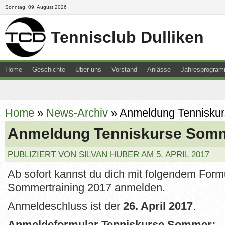
Sonntag, 09. August 2026
Tennisclub Dulliken
Home
Geschichte
Über uns
Vorstand
Anlässe
Jahresprogra
Downloads
Junioren
Kontakt
Newsletter
Resultate
Sitemap
Home
»
News-Archiv
»
Anmeldung Tennisku
Anmeldung Tenniskurse Som
PUBLIZIERT VON SILVAN HUBER AM 5. APRIL 2017
Ab sofort kannst du dich mit folgendem Formu
Sommertraining 2017 anmelden.
Anmeldeschluss ist der
26. April 2017
.
Anmeldeformular Tenniskurse Sommer: