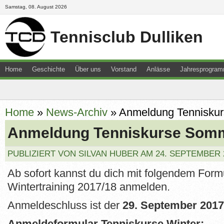
Samstag, 08. August 2026
Tennisclub Dulliken
Home
Geschichte
Über uns
Vorstand
Anlässe
Jahresprogra
Downloads
Junioren
Kontakt
Newsletter
Resultate
Sitemap
Home
»
News-Archiv
»
Anmeldung Tennisku
Anmeldung Tenniskurse Somm
PUBLIZIERT VON SILVAN HUBER AM 24. SEPTEMBER 
Ab sofort kannst du dich mit folgendem Formu
Wintertraining 2017/18 anmelden.
Anmeldeschluss ist der
29. September 2017
Anmeldeformular Tenniskurse Winter: